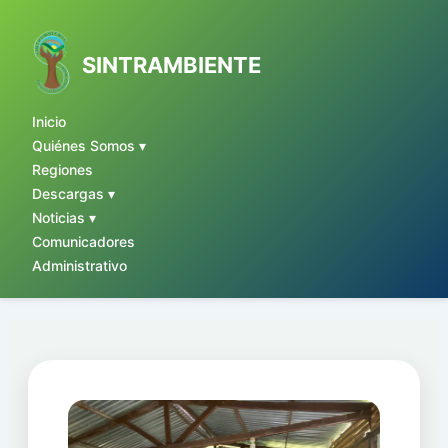
Ir
al
contenido
SINTRAMBIENTE
Inicio
Quiénes Somos ▾
Regiones
Descargas ▾
Noticias ▾
Comunicadores
Administrativo