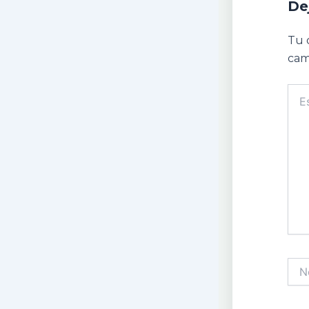
De
Tu 
cam
Escr
aquí.
Nom