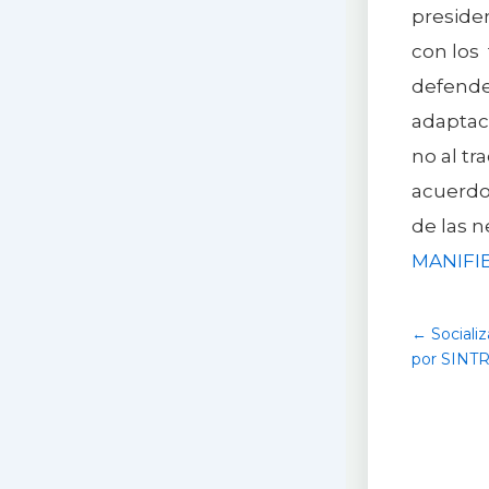
preside
con los 
defender
adaptaci
no al tr
acuerdos
de las n
MANIFI
← Sociali
por SINT