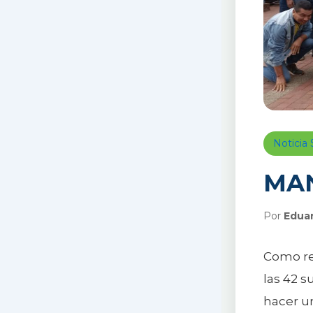
Notici
MAN
Por
Edua
Como re
las 42 
hacer un