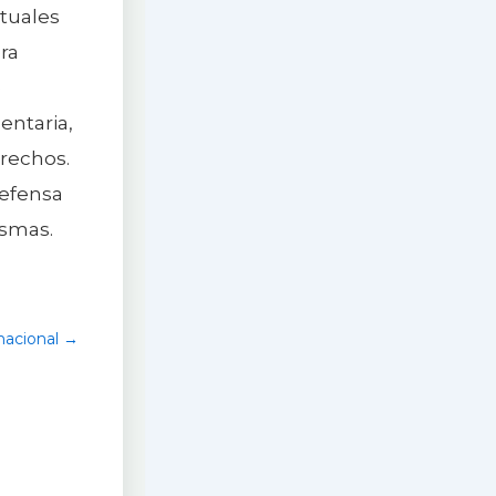
ntuales
ra
e
entaria,
erechos.
defensa
ismas.
rnacional →