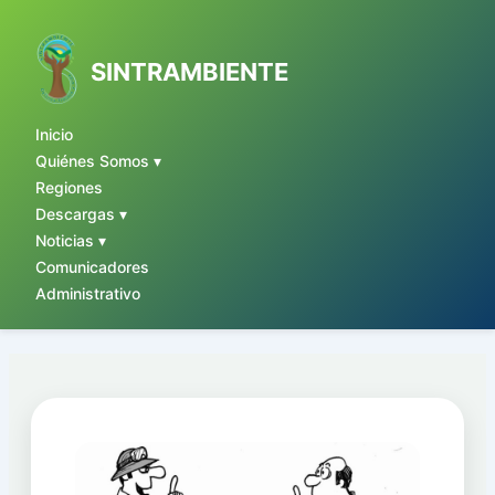
Ir
al
contenido
SINTRAMBIENTE
Inicio
Quiénes Somos ▾
Regiones
Descargas ▾
Noticias ▾
Comunicadores
Administrativo