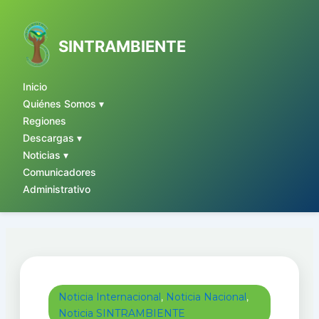
Ir
al
contenido
SINTRAMBIENTE
Inicio
Quiénes Somos ▾
Regiones
Descargas ▾
Noticias ▾
Comunicadores
Administrativo
Noticia Internacional
,
Noticia Nacional
,
Noticia SINTRAMBIENTE