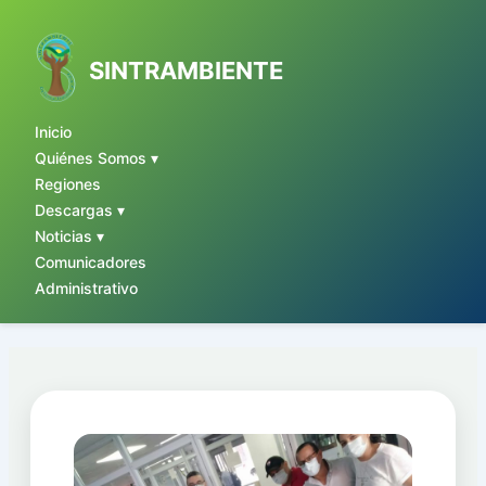
Ir
al
contenido
SINTRAMBIENTE
Inicio
Quiénes Somos ▾
Regiones
Descargas ▾
Noticias ▾
Comunicadores
Administrativo