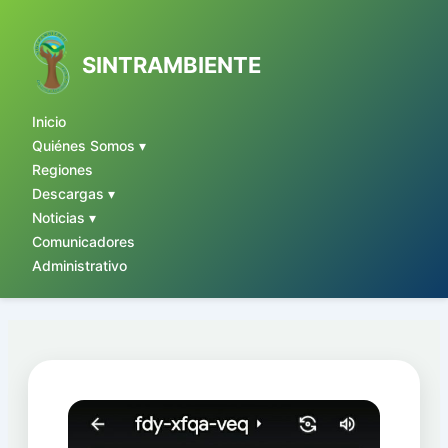
Ir
al
contenido
SINTRAMBIENTE
Inicio
Quiénes Somos ▾
Regiones
Descargas ▾
Noticias ▾
Comunicadores
Administrativo