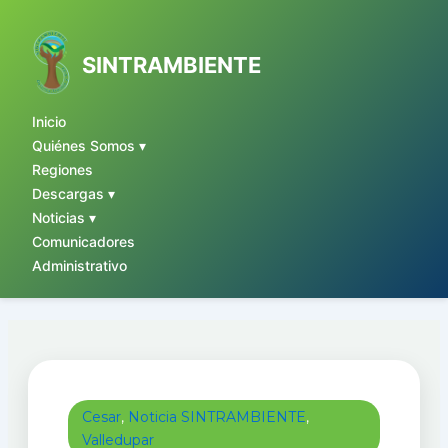
Ir
al
contenido
SINTRAMBIENTE
Inicio
Quiénes Somos ▾
Regiones
Descargas ▾
Noticias ▾
Comunicadores
Administrativo
Cesar
,
Noticia SINTRAMBIENTE
,
Valledupar