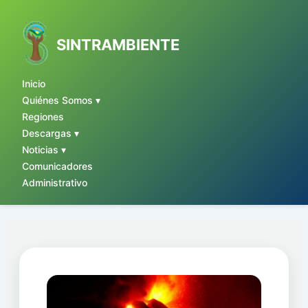
Ir
al
contenido
SINTRAMBIENTE
Inicio
Quiénes Somos ▾
Regiones
Descargas ▾
Noticias ▾
Comunicadores
Administrativo