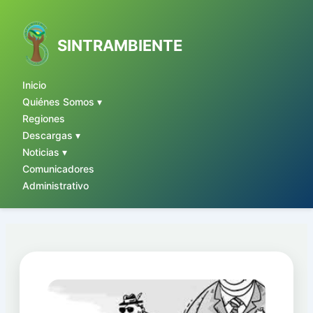
Ir
al
contenido
SINTRAMBIENTE
Inicio
Quiénes Somos ▾
Regiones
Descargas ▾
Noticias ▾
Comunicadores
Administrativo