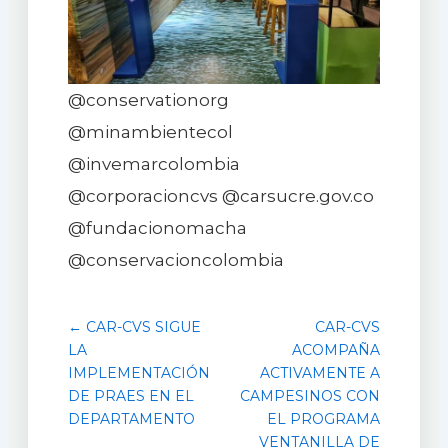
@conservationorg
@minambientecol
@invemarcolombia
@corporacioncvs @carsucre.gov.co
@fundacionomacha
@conservacioncolombia
← CAR-CVS SIGUE
CAR-CVS
LA
ACOMPAÑA
IMPLEMENTACIÓN
ACTIVAMENTE A
DE PRAES EN EL
CAMPESINOS CON
DEPARTAMENTO
EL PROGRAMA
VENTANILLA DE