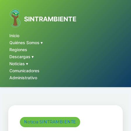
Ir
al
contenido
SINTRAMBIENTE
Inicio
Quiénes Somos ▾
Regiones
Descargas ▾
Noticias ▾
Comunicadores
Administrativo
Noticia SINTRAMBIENTE