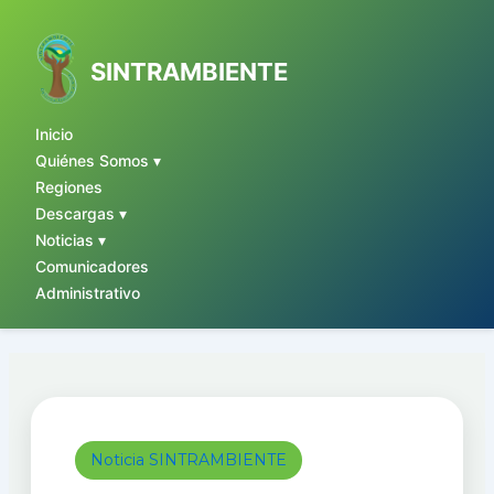
Ir
al
contenido
SINTRAMBIENTE
Inicio
Quiénes Somos ▾
Regiones
Descargas ▾
Noticias ▾
Comunicadores
Administrativo
Noticia SINTRAMBIENTE