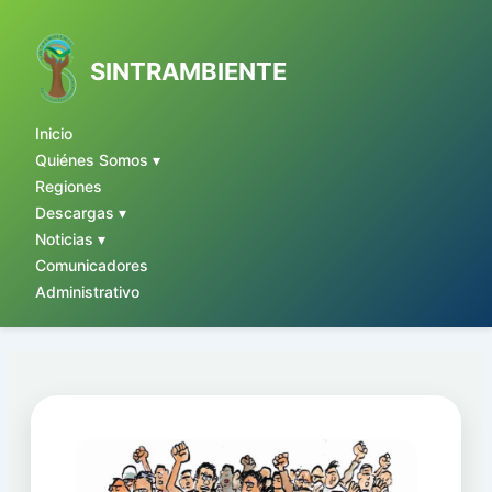
Ir
al
contenido
SINTRAMBIENTE
Inicio
Quiénes Somos ▾
Regiones
Descargas ▾
Noticias ▾
Comunicadores
Administrativo