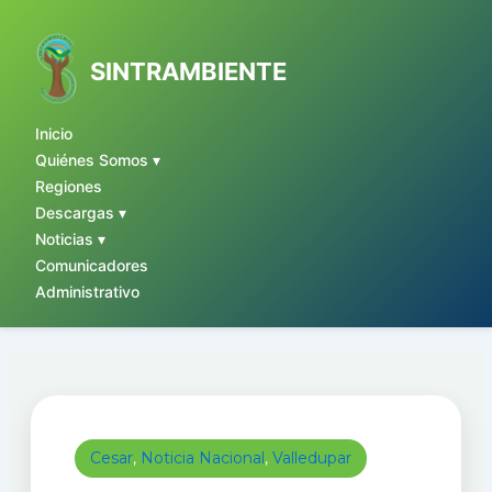
Ir
al
contenido
SINTRAMBIENTE
Inicio
Quiénes Somos ▾
Regiones
Descargas ▾
Noticias ▾
Comunicadores
Administrativo
Cesar
,
Noticia Nacional
,
Valledupar