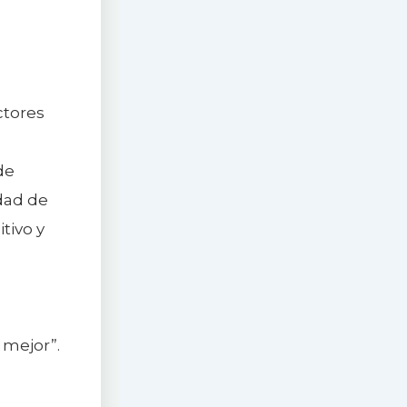
ctores
de
dad de
tivo y
 mejor”.