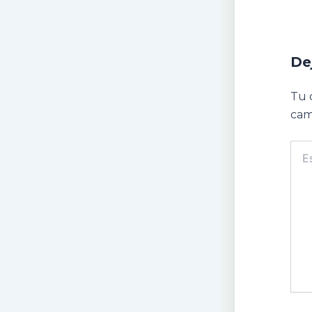
De
Tu 
cam
Escr
aquí.