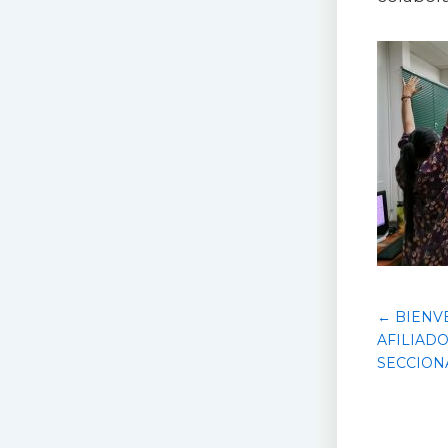
← BIENV
AFILIAD
SECCION