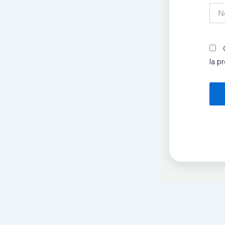
Nom
la p