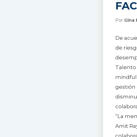
FAC
Por
Gina 
De acuer
de riesg
desempe
Talento
mindfuln
gestión 
disminui
colabora
“La ment
Amit Ray
colabor