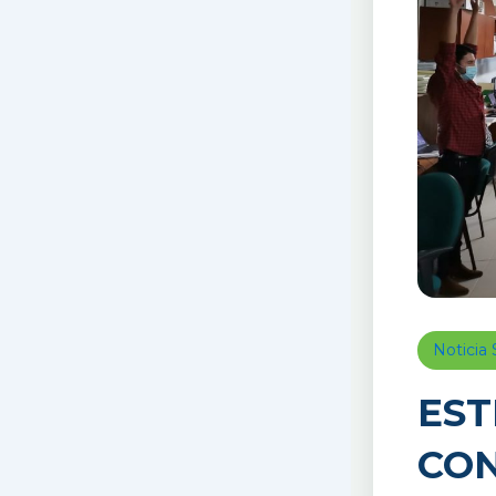
Notici
EST
CON