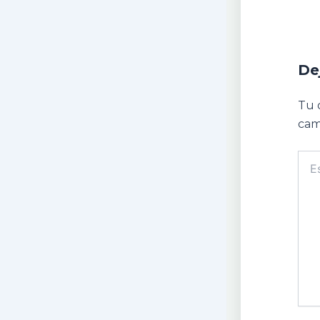
De
Tu 
cam
Escr
aquí.