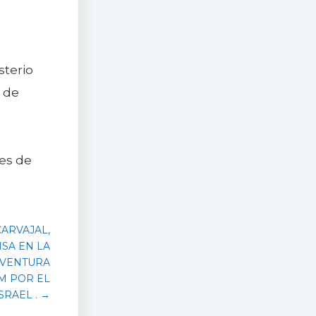
sterio
 de
nes de
ARVAJAL,
ISA EN LA
AVENTURA
.M POR EL
RAEL . →