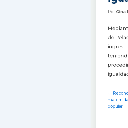
Por
Gina 
Mediante
de Rela
ingreso 
teniendo
procedim
igualda
← Reconoc
maternida
popular