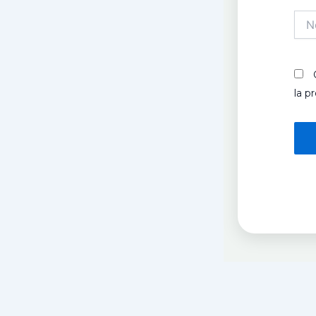
Nom
la p