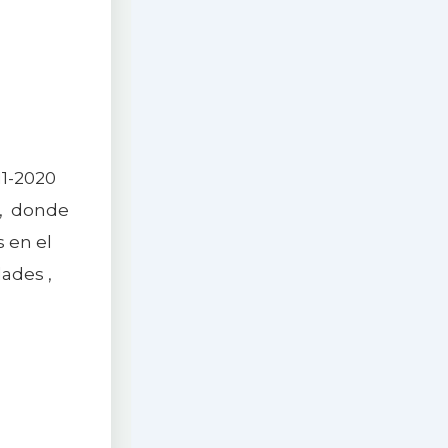
11-2020
5, donde
s en el
dades ,