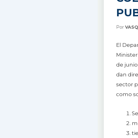
PUB
Por
VASQ
El Depar
Minister
de juni
dan dire
sector p
como so
Se
me
t