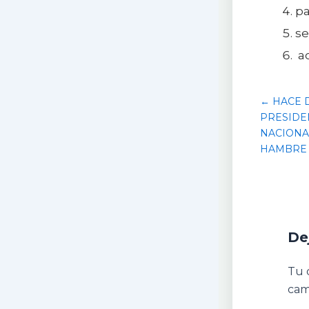
pa
se
ac
← HACE D
PRESIDE
NACIONA
HAMBRE
De
Tu 
cam