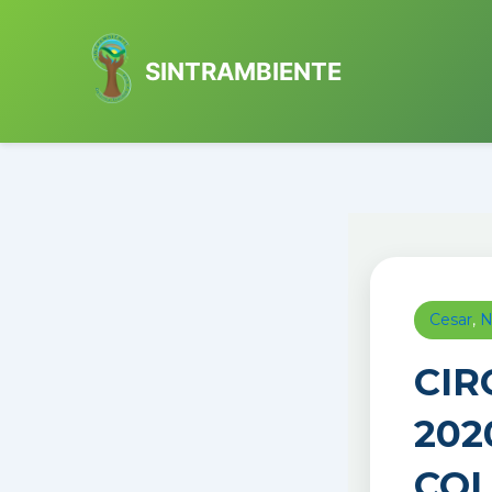
Ir
al
SINTRAMBIENTE
contenido
Cesar
,
N
CIR
202
COL