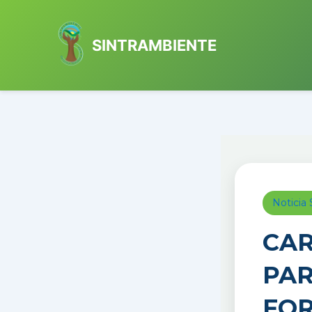
Ir
al
SINTRAMBIENTE
contenido
Notici
CAR
PAR
FOR