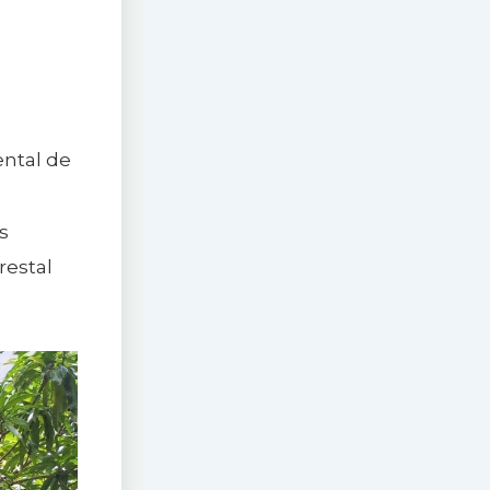
ental de
s
restal