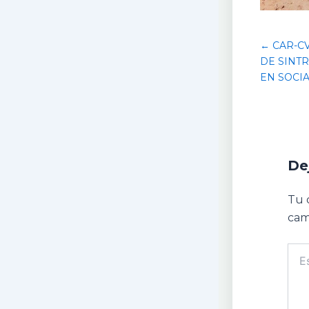
← CAR-C
DE SINT
EN SOCIA
De
Tu 
cam
Escr
aquí.