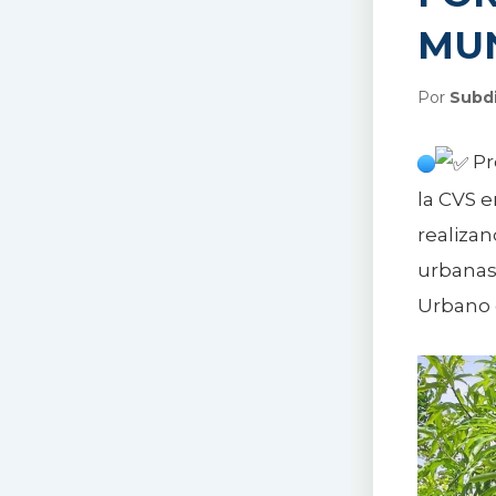
MUN
Por
Subdi
Pr
la CVS 
realizan
urbanas 
Urbano d