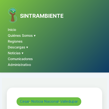
Ir
al
contenido
SINTRAMBIENTE
Inicio
Quiénes Somos ▾
Regiones
Descargas ▾
Noticias ▾
Comunicadores
Administrativo
Cesar
,
Noticia Nacional
,
Valledupar