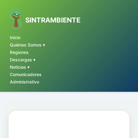
Ir
al
contenido
SINTRAMBIENTE
Inicio
Quiénes Somos ▾
Regiones
Descargas ▾
Noticias ▾
Comunicadores
Administrativo