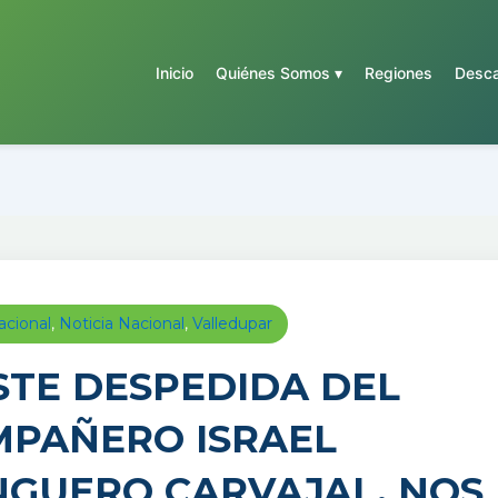
Inicio
Quiénes Somos ▾
Regiones
Desca
acional
,
Noticia Nacional
,
Valledupar
STE DESPEDIDA DEL
PAÑERO ISRAEL
GUERO CARVAJAL. NOS