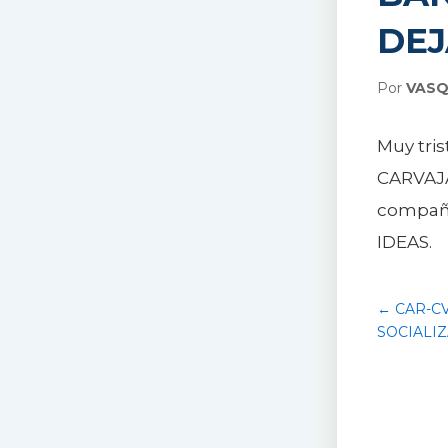
DEJ
Por
VASQ
Muy tri
CARVAJA
compañe
IDEAS.
← CAR-CV
SOCIALI