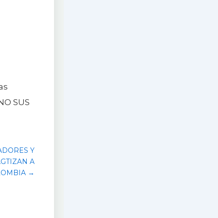
as
 NO SUS
ADORES Y
GTIZAN A
LOMBIA →