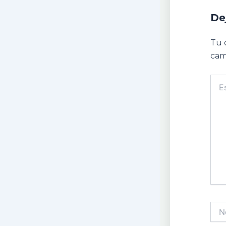
De
Tu 
cam
Escr
aquí.
Nom