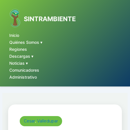
Ir
al
contenido
SINTRAMBIENTE
Inicio
Quiénes Somos ▾
Regiones
Descargas ▾
Noticias ▾
Comunicadores
Administrativo
Cesar
,
Valledupar