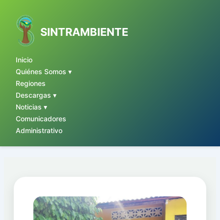
Ir
al
contenido
SINTRAMBIENTE
Inicio
Quiénes Somos ▾
Regiones
Descargas ▾
Noticias ▾
Comunicadores
Administrativo