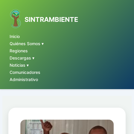
Ir
al
contenido
SINTRAMBIENTE
Inicio
Quiénes Somos ▾
Regiones
Descargas ▾
Noticias ▾
Comunicadores
Administrativo