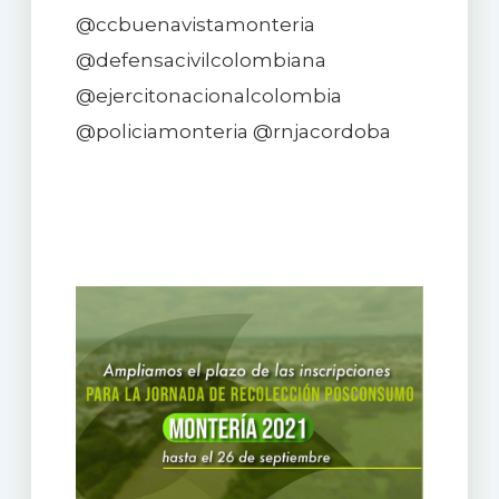
@ccbuenavistamonteria
@defensacivilcolombiana
@ejercitonacionalcolombia
@policiamonteria @rnjacordoba