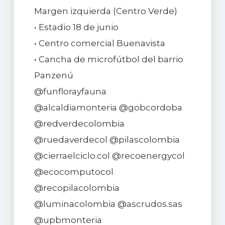
Margen izquierda (Centro Verde)
• Estadio 18 de junio
• Centro comercial Buenavista
• Cancha de microfútbol del barrio
Panzenú
@funflorayfauna
@alcaldiamonteria @gobcordoba
@redverdecolombia
@ruedaverdecol @pilascolombia
@cierraelciclo.col @recoenergycol
@ecocomputocol
@recopilacolombia
@luminacolombia @ascrudos.sas
@upbmonteria