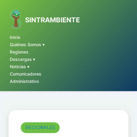
Ir
al
contenido
SINTRAMBIENTE
Inicio
Quiénes Somos ▾
Regiones
Descargas ▾
Noticias ▾
Comunicadores
Administrativo
REGIONALES