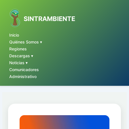
Ir
al
contenido
SINTRAMBIENTE
Inicio
Quiénes Somos ▾
Regiones
Descargas ▾
Noticias ▾
Comunicadores
Administrativo