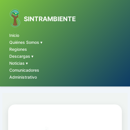
Ir
al
contenido
SINTRAMBIENTE
Inicio
Quiénes Somos ▾
Regiones
Descargas ▾
Noticias ▾
Comunicadores
Administrativo