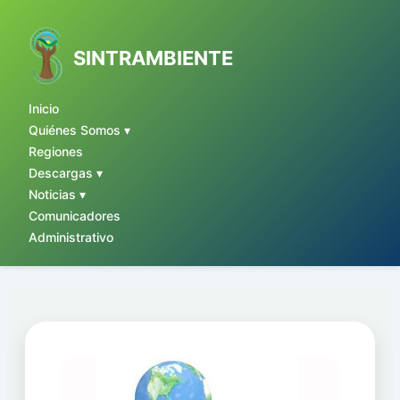
Ir
al
contenido
SINTRAMBIENTE
Inicio
Quiénes Somos ▾
Regiones
Descargas ▾
Noticias ▾
Comunicadores
Administrativo