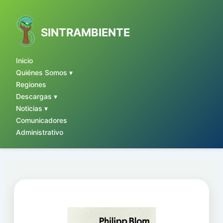
Ir
al
contenido
SINTRAMBIENTE
Inicio
Quiénes Somos ▾
Regiones
Descargas ▾
Noticias ▾
Comunicadores
Administrativo