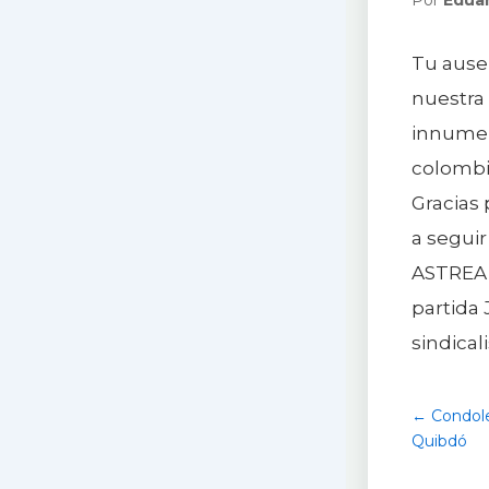
Tu ausen
nuestra
innumera
colombi
Gracias 
a seguir
ASTREA,
partida
sindica
← Condol
Quibdó