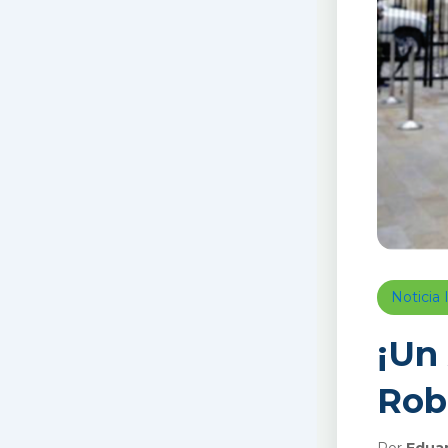
Noticia 
¡Un
Rob
Por
Edua