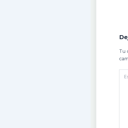
De
Tu 
cam
Escr
aquí.