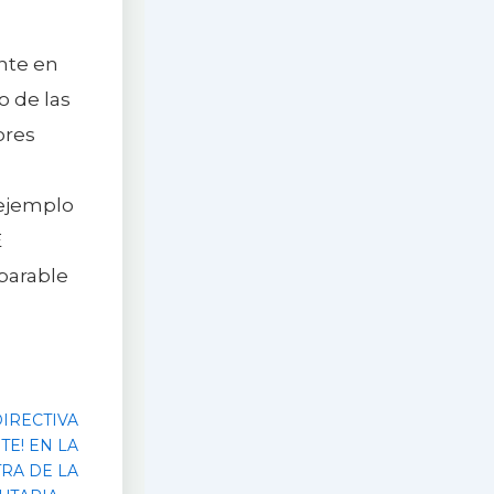
ente en
o de las
ores
 ejemplo
E
parable
IRECTIVA
TE! EN LA
RA DE LA