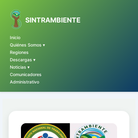
Ir
al
contenido
SINTRAMBIENTE
Inicio
Quiénes Somos ▾
Regiones
Descargas ▾
Noticias ▾
Comunicadores
Administrativo