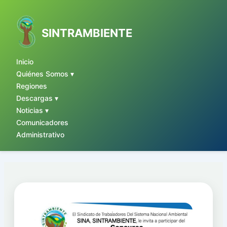
Ir
al
contenido
SINTRAMBIENTE
Inicio
Quiénes Somos ▾
Regiones
Descargas ▾
Noticias ▾
Comunicadores
Administrativo