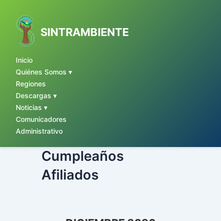
Ir
al
contenido
SINTRAMBIENTE
Inicio
Quiénes Somos ▾
Regiones
Descargas ▾
Noticias ▾
Comunicadores
Administrativo
Cumpleaños
Afiliados